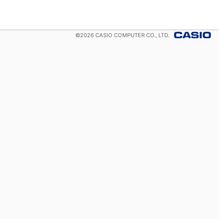
©
2026
CASIO COMPUTER CO., LTD.