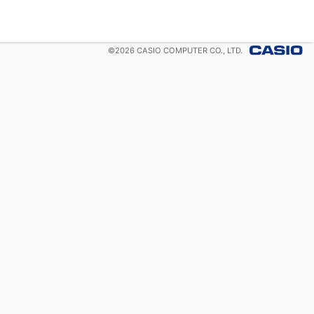
©
2026
CASIO COMPUTER CO., LTD.