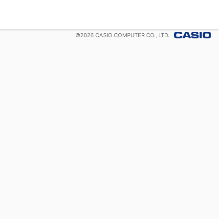
©
2026
CASIO COMPUTER CO., LTD.