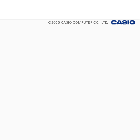
©
2026
CASIO COMPUTER CO., LTD.