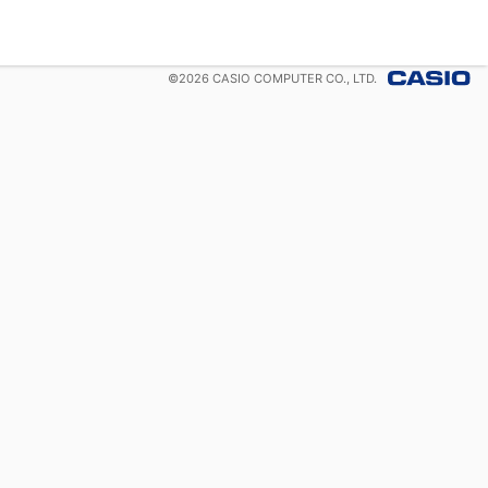
©
2026
CASIO COMPUTER CO., LTD.