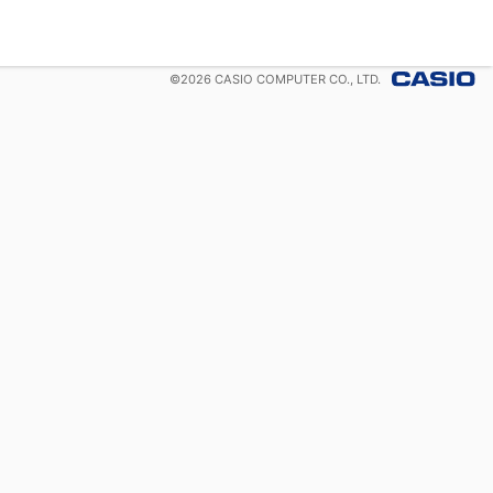
©
2026
CASIO COMPUTER CO., LTD.