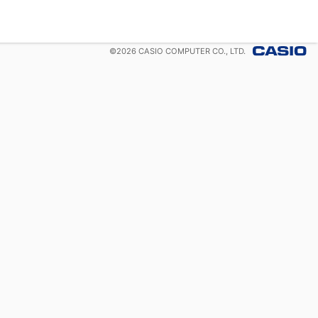
©
2026
CASIO COMPUTER CO., LTD.