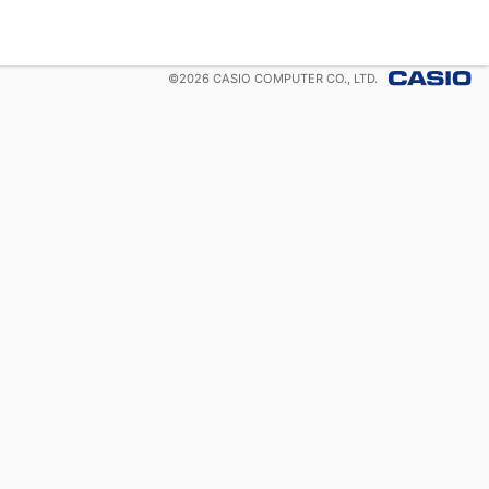
©
2026
CASIO COMPUTER CO., LTD.