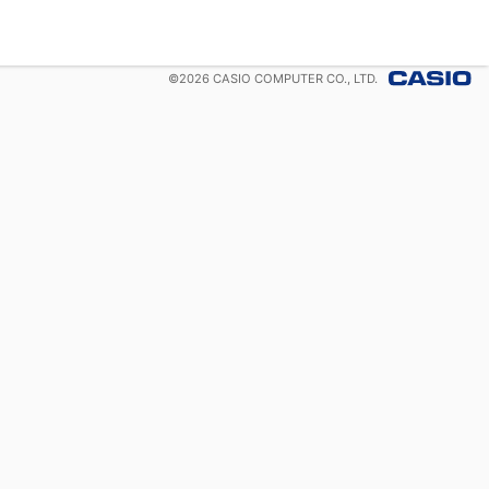
©
2026
CASIO COMPUTER CO., LTD.