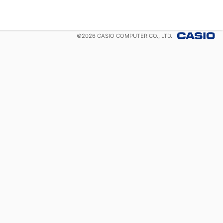
©
2026
CASIO COMPUTER CO., LTD.