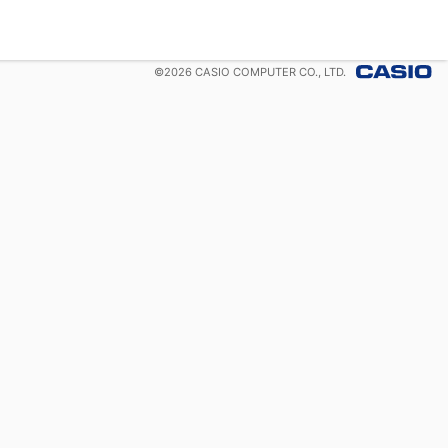
©
2026
CASIO COMPUTER CO., LTD.