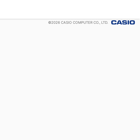
©
2026
CASIO COMPUTER CO., LTD.