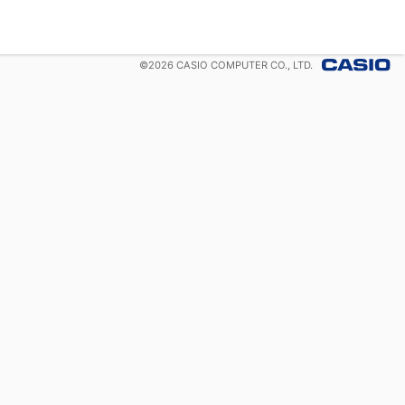
©
2026
CASIO COMPUTER CO., LTD.