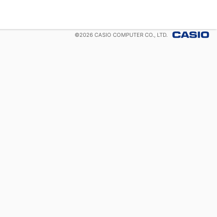
©
2026
CASIO COMPUTER CO., LTD.