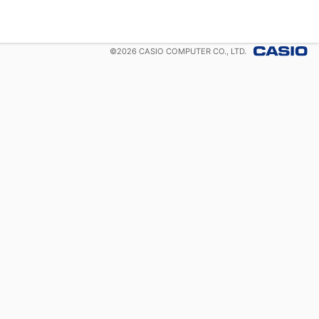
©
2026
CASIO COMPUTER CO., LTD.