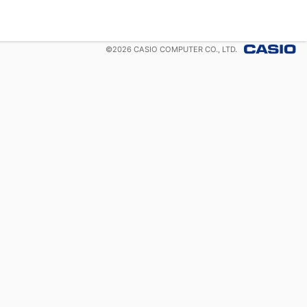
©
2026
CASIO COMPUTER CO., LTD.