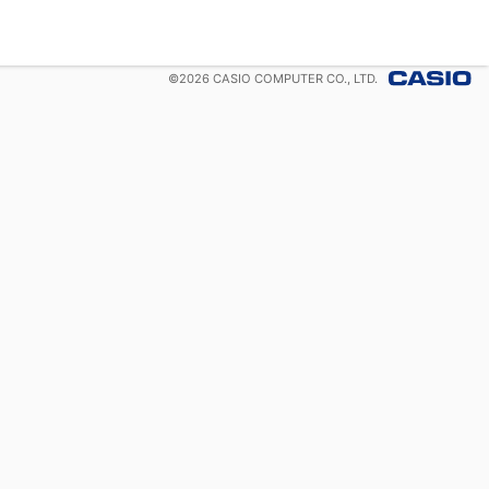
©
2026
CASIO COMPUTER CO., LTD.