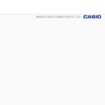
©
2026
CASIO COMPUTER CO., LTD.