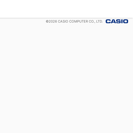
©
2026
CASIO COMPUTER CO., LTD.