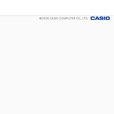
©
2026
CASIO COMPUTER CO., LTD.