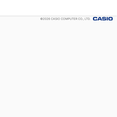
©
2026
CASIO COMPUTER CO., LTD.