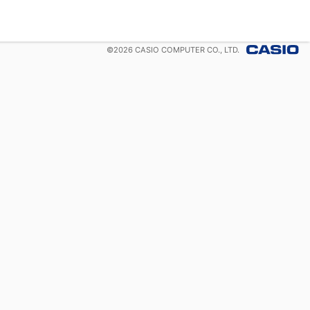
©
2026
CASIO COMPUTER CO., LTD.