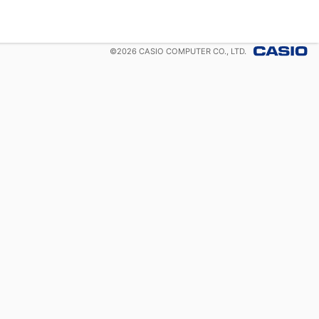
©
2026
CASIO COMPUTER CO., LTD.