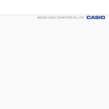
©
2026
CASIO COMPUTER CO., LTD.