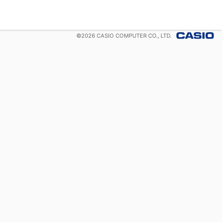
©
2026
CASIO COMPUTER CO., LTD.