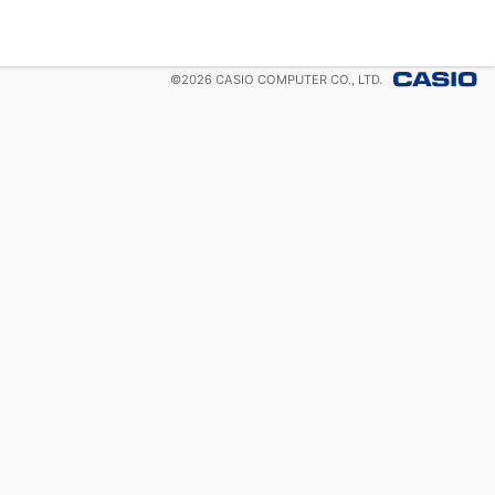
©
2026
CASIO COMPUTER CO., LTD.