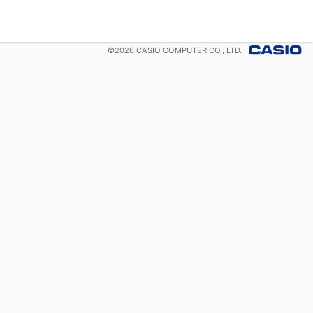
©
2026
CASIO COMPUTER CO., LTD.