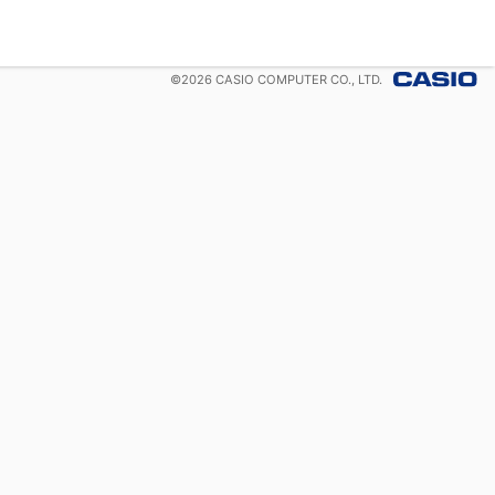
©
2026
CASIO COMPUTER CO., LTD.