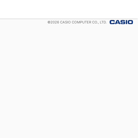
©
2026
CASIO COMPUTER CO., LTD.