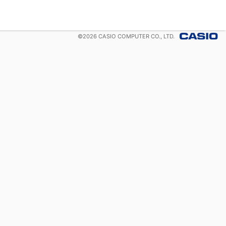
©
2026
CASIO COMPUTER CO., LTD.