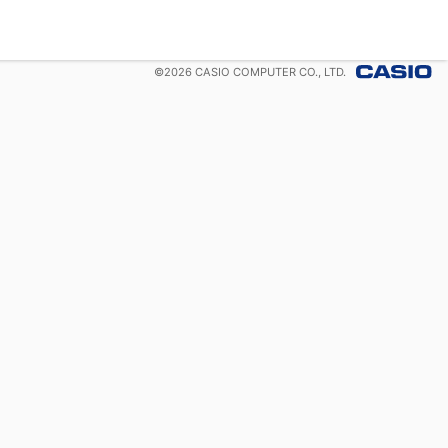
©
2026
CASIO COMPUTER CO., LTD.