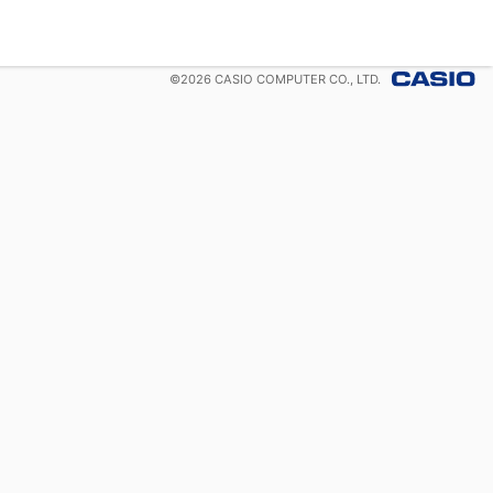
©
2026
CASIO COMPUTER CO., LTD.