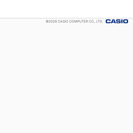
©
2026
CASIO COMPUTER CO., LTD.