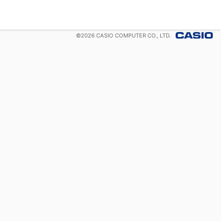
©
2026
CASIO COMPUTER CO., LTD.