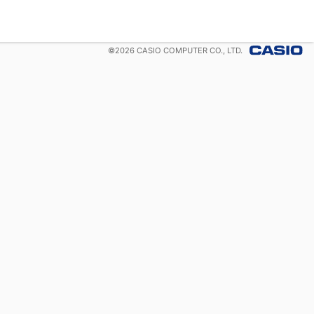
©
2026
CASIO COMPUTER CO., LTD.