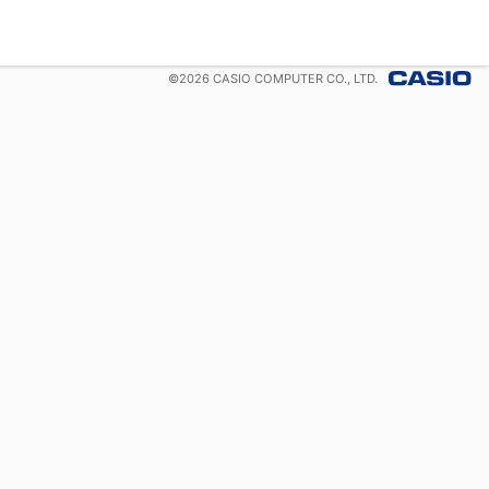
©
2026
CASIO COMPUTER CO., LTD.